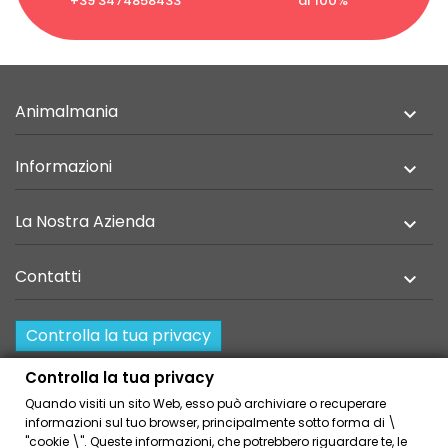
+39 3474858433
al 100%
Animalmania

Informazioni

La Nostra Azienda

Contatti

Controlla la tua privacy
Resi e recesso
Controlla la tua privacy
Quando visiti un sito Web, esso può archiviare o recuperare
Home
Privacy Policy
informazioni sul tuo browser, principalmente sotto forma di \
Condizioni Generali Di Vendita
Cookies Policies
"cookie \". Queste informazioni, che potrebbero riguardare te, le