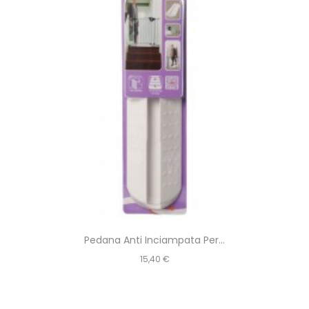
Pedana Anti Inciampata Per...
Prezzo
15,40 €