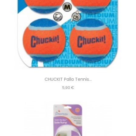
CHUCKIT Palla Tennis...
Prezzo
5,90 €