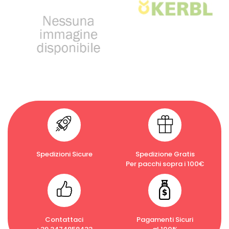
Spedizioni Sicure
Spedizione Gratis
Per pacchi sopra i 100€
Contattaci
Pagamenti Sicuri