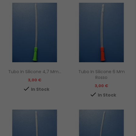
Tubo In Silicone 4,7 Mm...
Tubo In Silicone 6 Mm
Rosso
Prezzo
3,00 €
Prezzo
3,00 €

In Stock

In Stock