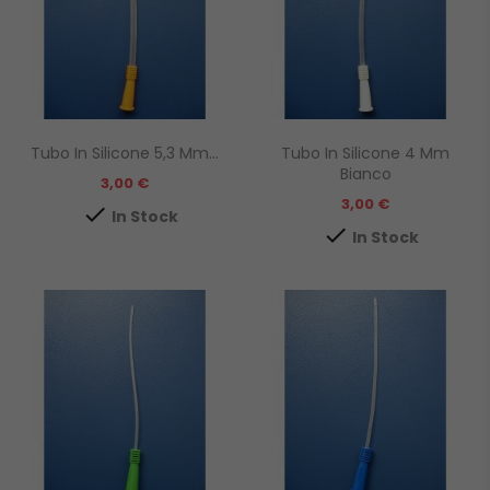
Tubo In Silicone 5,3 Mm...
Tubo In Silicone 4 Mm
Bianco
Prezzo
3,00 €
Prezzo
3,00 €

In Stock

In Stock