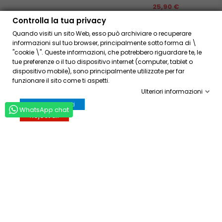
Prezzo
25,90 €

Controlla la tua privacy
In Stock
Quando visiti un sito Web, esso può archiviare o recuperare
informazioni sul tuo browser, principalmente sotto forma di \
"cookie \". Queste informazioni, che potrebbero riguardare te, le
tue preferenze o il tuo dispositivo internet (computer, tablet o
dispositivo mobile), sono principalmente utilizzate per far
funzionare il sito come ti aspetti.
Ulteriori informazioni
Accettare tutti
WhatsApp chat
Reject all
Harrison's Bird Bread Mix...
Nuggies – Snack E Cibo Da...
Prezzo
Prezzo
25,98 €
26,98 €


In Stock
In Stock