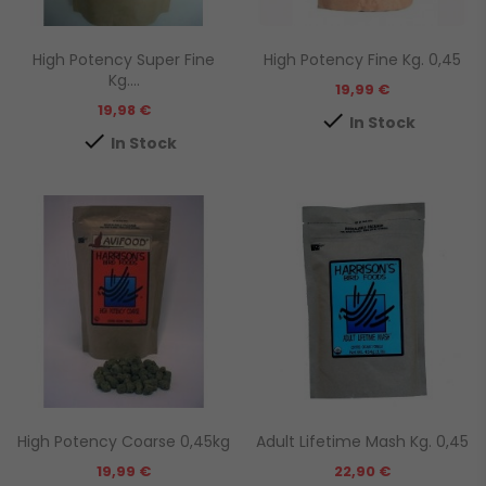
High Potency Super Fine
High Potency Fine Kg. 0,45
Kg....
Prezzo
19,99 €
Prezzo
19,98 €

In Stock

In Stock
High Potency Coarse 0,45kg
Adult Lifetime Mash Kg. 0,45
Prezzo
Prezzo
19,99 €
22,90 €