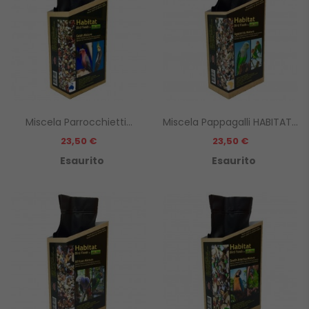
Miscela Parrocchietti...
Miscela Pappagalli HABITAT...
Prezzo
Prezzo
23,50 €
23,50 €
Esaurito
Esaurito