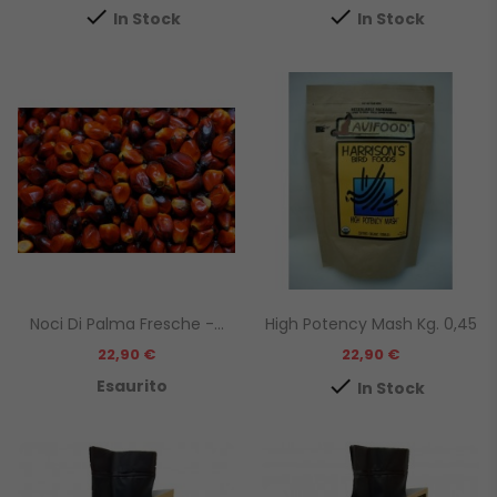


In Stock
In Stock
Noci Di Palma Fresche -...
High Potency Mash Kg. 0,45
Prezzo
Prezzo
22,90 €
22,90 €

Esaurito
In Stock