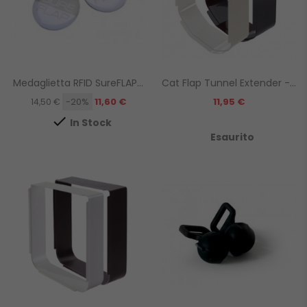
Medaglietta RFID SureFLAP...
Cat Flap Tunnel Extender -...
Prezzo
Prezzo
-20%
11,60 €
11,95 €
14,50 €

In Stock
Esaurito