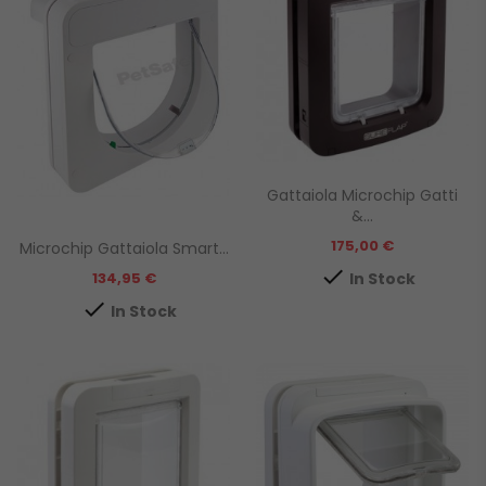
Gattaiola Microchip Gatti
&...
Prezzo
175,00 €
Microchip Gattaiola Smart...

Prezzo
In Stock
134,95 €

In Stock