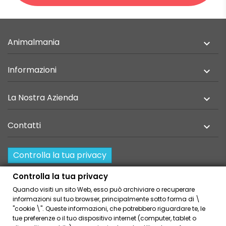
Animalmania

Informazioni

La Nostra Azienda

Contatti

Controlla la tua privacy
Resi e recesso
Controlla la tua privacy
Quando visiti un sito Web, esso può archiviare o recuperare
Home
Privacy Policy
informazioni sul tuo browser, principalmente sotto forma di \
Condizioni Generali Di Vendita
Cookies Policies
"cookie \". Queste informazioni, che potrebbero riguardare te, le
tue preferenze o il tuo dispositivo internet (computer, tablet o
Link Amici