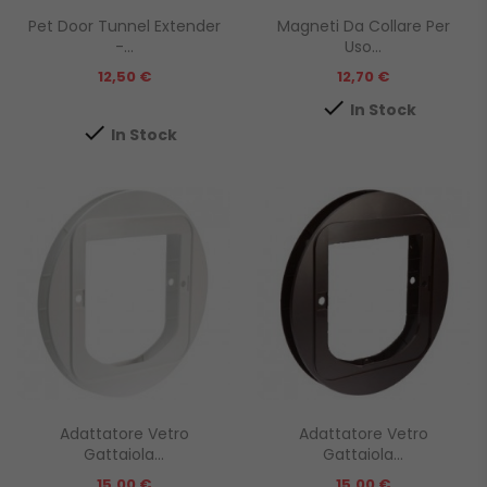
Pet Door Tunnel Extender
Magneti Da Collare Per
-...
Uso...
Prezzo
Prezzo
12,50 €
12,70 €

In Stock

In Stock
Adattatore Vetro
Adattatore Vetro
Gattaiola...
Gattaiola...
Prezzo
Prezzo
15,00 €
15,00 €