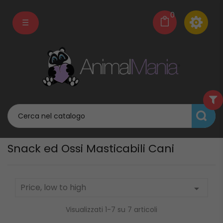
0
navigazione
☰
Toggle
Snack ed Ossi Masticabili Cani
Price, low to high

Visualizzati 1-7 su 7 articoli