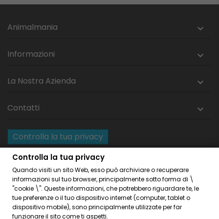
Animalmania

Informazioni

La Nostra Azienda

Contatti

Controlla la tua privacy
Resi e recesso
Controlla la tua privacy
Quando visiti un sito Web, esso può archiviare o recuperare
Home
Privacy Policy
informazioni sul tuo browser, principalmente sotto forma di \
Condizioni Generali Di Vendita
Cookies Policies
"cookie \". Queste informazioni, che potrebbero riguardare te, le
tue preferenze o il tuo dispositivo internet (computer, tablet o
Link Amici
dispositivo mobile), sono principalmente utilizzate per far
funzionare il sito come ti aspetti.