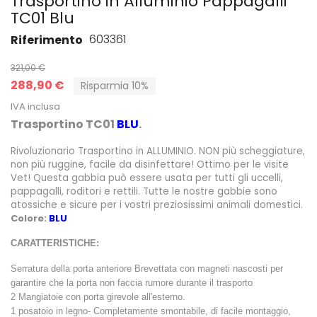
Trasportino in Alluminio Pappagalli
TC01 Blu
603361
Riferimento
321,00 €
288,90 €
Risparmia 10%
IVA inclusa
Trasportino TC01
BLU
.
Rivoluzionario Trasportino in ALLUMINIO. NON più scheggiature,
non più ruggine, facile da disinfettare! Ottimo per le visite
Vet! Questa gabbia può essere usata per tutti gli uccelli,
pappagalli, roditori e rettili. Tutte le nostre gabbie sono
atossiche e sicure per i vostri preziosissimi animali domestici.
Colore:
BLU
CARATTERISTICHE:
Serratura della porta anteriore Brevettata con magneti nascosti per
garantire che la porta non faccia rumore durante il trasporto
2 Mangiatoie con porta girevole all'esterno.
1 posatoio in legno- Completamente smontabile, di facile montaggio,