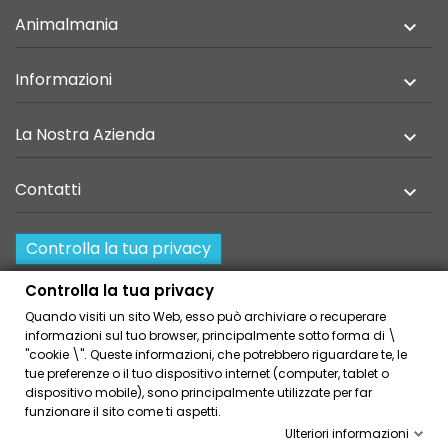
Animalmania

Informazioni

La Nostra Azienda

Contatti

Controlla la tua privacy
Resi e recesso
Controlla la tua privacy
Quando visiti un sito Web, esso può archiviare o recuperare
Home
Privacy Policy
informazioni sul tuo browser, principalmente sotto forma di \
Condizioni Generali Di Vendita
Cookies Policies
"cookie \". Queste informazioni, che potrebbero riguardare te, le
tue preferenze o il tuo dispositivo internet (computer, tablet o
Link Amici
dispositivo mobile), sono principalmente utilizzate per far
funzionare il sito come ti aspetti.
Ulteriori informazioni
© 2026 - Volcano Coffee Company - via Palazzolo, 145 -