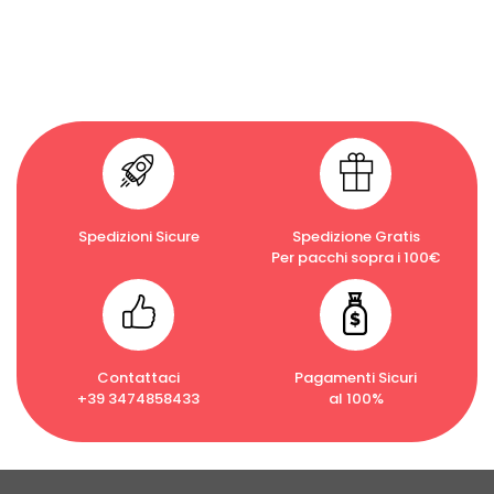
Spedizioni Sicure
Spedizione Gratis
Per pacchi sopra i 100€
Contattaci
Pagamenti Sicuri
+39 3474858433
al 100%