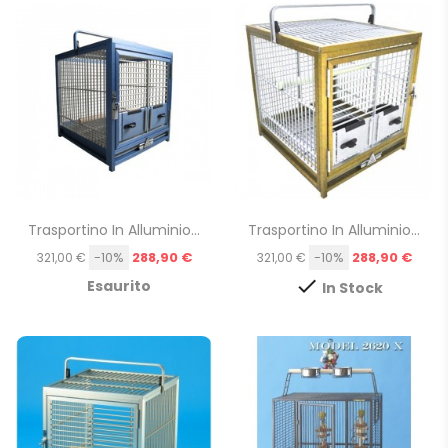
Trasportino In Alluminio...
Trasportino In Alluminio...
Prezzo
Prezzo
-10%
288,90 €
-10%
288,90 €
321,00 €
321,00 €

Esaurito
In Stock