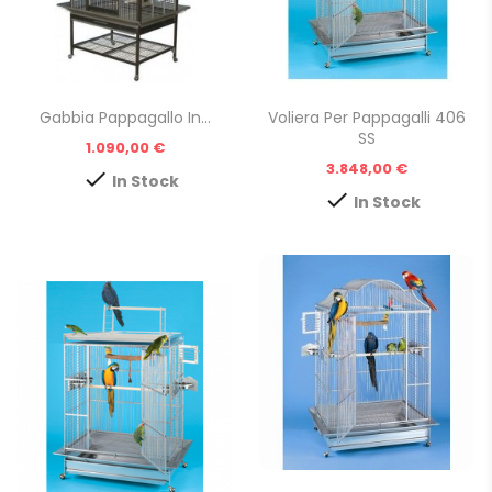
Gabbia Pappagallo In...
Voliera Per Pappagalli 406
SS
Prezzo
1.090,00 €
Prezzo
3.848,00 €

In Stock

In Stock