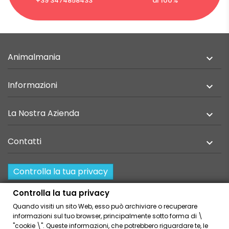
+39 3474858433
al 100%
Animalmania

Informazioni

La Nostra Azienda

Contatti

Controlla la tua privacy
Resi e recesso
Controlla la tua privacy
Quando visiti un sito Web, esso può archiviare o recuperare
Home
Privacy Policy
informazioni sul tuo browser, principalmente sotto forma di \
Condizioni Generali Di Vendita
Cookies Policies
"cookie \". Queste informazioni, che potrebbero riguardare te, le