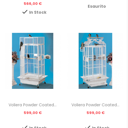
Prezzo
566,00 €
Esaurito

In Stock
Voliera Powder Coated...
Voliera Powder Coated...
Prezzo
Prezzo
599,00 €
599,00 €


In Stock
In Stock