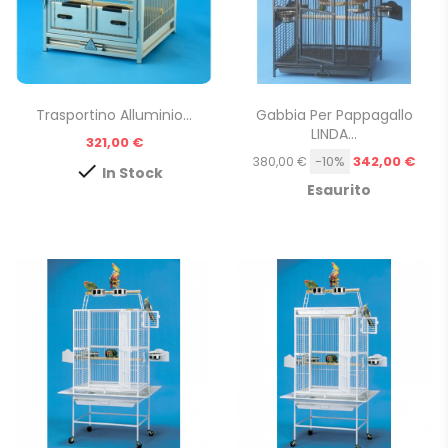
Trasportino Alluminio...
Gabbia Per Pappagallo
LINDA...
Prezzo
321,00 €
Prezzo
-10%
342,00 €
380,00 €

In Stock
Esaurito