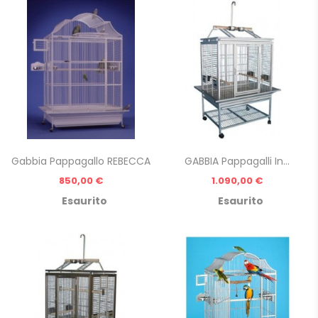
Gabbia Pappagallo REBECCA
GABBIA Pappagalli In...
Prezzo
Prezzo
850,00 €
1.090,00 €
Esaurito
Esaurito