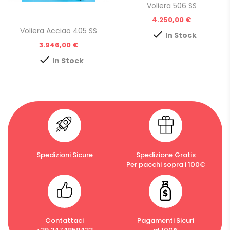
Voliera 506 SS
Prezzo
4.250,00 €
Voliera Acciao 405 SS

In Stock
Prezzo
3.946,00 €

In Stock
Spedizioni Sicure
Spedizione Gratis
Per pacchi sopra i 100€
Contattaci
Pagamenti Sicuri