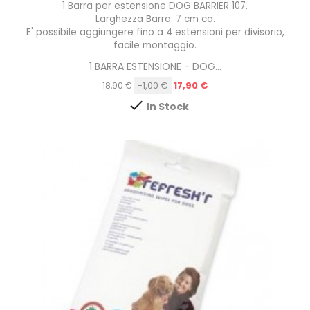
1 Barra per estensione
DOG BARRIER 107
.
Larghezza Barra: 7 cm ca.
E' possibile aggiungere fino a 4 estensioni per divisorio,
facile montaggio.
1 BARRA ESTENSIONE - DOG...
Prezzo
-1,00 €
17,90 €
18,90 €

In Stock