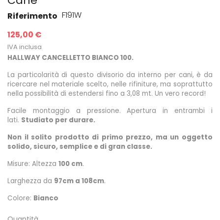
Cane
F191W
Riferimento
125,00 €
IVA inclusa
HALLWAY CANCELLETTO BIANCO 100.
La particolarità di questo divisorio da interno per cani, è da
ricercare nel materiale scelto, nelle rifiniture, ma soprattutto
nella possibilità di estendersi fino a 3,08 mt. Un vero record!
Facile montaggio a pressione.
Apertura in entrambi i
lati.
Studiato per durare.
Non il solito prodotto di primo prezzo, ma un oggetto
solido, sicuro, semplice e di gran classe.
Misure: Altezza
100 cm
.
Larghezza da
97cm a 108cm
.
Colore:
Bianco
Quantità