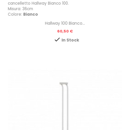
cancelletto
Hallway Bianco 100
.
Misura: 36cm
Colore:
Bianco
Hallway 100 Bianco...
Prezzo
60,50 €

In Stock
n
do!