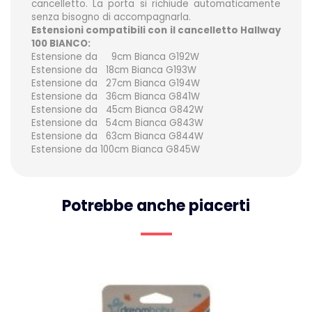
cancelletto. La porta si richiude automaticamente
senza bisogno di accompagnarla.
Estensioni compatibili con il cancelletto Hallway
100 BIANCO:
Estensione da 9cm Bianca G192W
Estensione da 18cm Bianca G193W
Estensione da 27cm
Bianca
G194W
Estensione da 36cm
Bianca
G841W
Estensione da 45cm
Bianca
G842W
Estensione da 54cm
Bianca
G843W
Estensione da 63cm
Bianca
G844W
Estensione da 100cm
Bianca
G845W
Potrebbe anche piacerti
n
do!