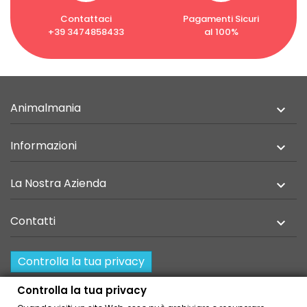
Contattaci
Pagamenti Sicuri
+39 3474858433
al 100%
Animalmania

Informazioni

La Nostra Azienda

Contatti

Controlla la tua privacy
Resi e recesso
Controlla la tua privacy