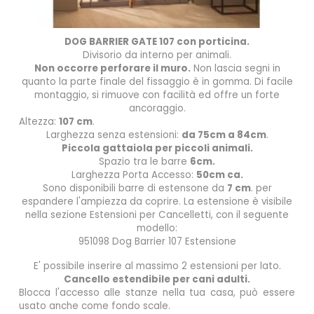
DOG BARRIER GATE 107 con porticina.
Divisorio da interno per animali.
Non occorre perforare il muro.
Non lascia segni in
quanto la parte finale del fissaggio è in gomma. Di facile
montaggio, si rimuove con facilità ed offre un forte
ancoraggio.
Altezza:
107 cm
.
Larghezza senza estensioni:
da 75cm a 84cm
.
Piccola gattaiola per piccoli animali.
Spazio tra le barre
6cm.
Larghezza Porta Accesso:
50cm ca.
Sono disponibili barre di estensone da
7 cm
. per
espandere l'ampiezza da coprire. La estensione è visibile
nella sezione
Estensioni per Cancelletti
, con il seguente
modello:
951098 Dog Barrier 107 Estensione
E' possibile inserire al massimo 2 estensioni per lato.
Cancello estendibile per cani adulti.
Blocca l'accesso alle stanze nella tua casa, può essere
usato anche come fondo scale.