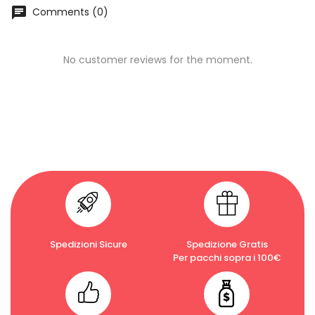
chat
Comments (0)
No customer reviews for the moment.
Spedizioni Sicure
Spedizione Gratis
Per pacchi sopra i 100€