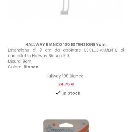
HALLWAY BIANCO 100 ESTENSIONE 9cm.
Estensione di 9 cm da abbinare ESCLUSIVAMENTE al
cancelletto
Hallway Bianco 100
.
Misura: 9cm
Colore:
Bianco
Hallway 100 Bianco...
Prezzo
24,75 €

In Stock
n
do!