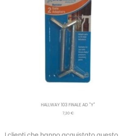
HALLWAY 103 FINALE AD "Y"
Prezzo
7,30 €
I clienti che hanno acquistato questo