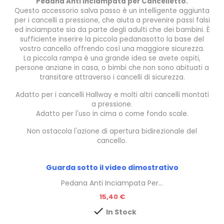
Pedana Anti Inciampata per Cancelletto.
Questo accessorio salva passo è
un
intelligente
aggiunta
per i cancelli a pression
e, che
aiuta a prevenire
passi falsi
ed inciampate sia
da
parte degli adulti che dei bambini
.
È
sufficiente inserire
la piccola pedanasotto la base
del
vostro cancello
offrendo così una
maggiore sicurezza
.
La piccola rampa
è
una grande idea se
avete ospiti
,
persone
anziane
in casa
, o bimbi che
non sono abituati a
transitare attraverso i
cancelli di sicurezza
.
Adatto per
i cancelli Hallway
e molti altri
cancelli
montati
a pressione.
Adatto per l'uso
in
cima o come fondo
scale.
Non
ostacola
l'
azione di apertura
bidirezionale
del
cancello
.
Guarda sotto il video dimostrativo
Pedana Anti Inciampata Per...
Prezzo
15,40 €

In Stock