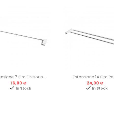
nsione 7 Cm Divisorio...
Estensione 14 Cm Per.
Prezzo
Prezzo
16,00 €
24,00 €


In Stock
In Stock