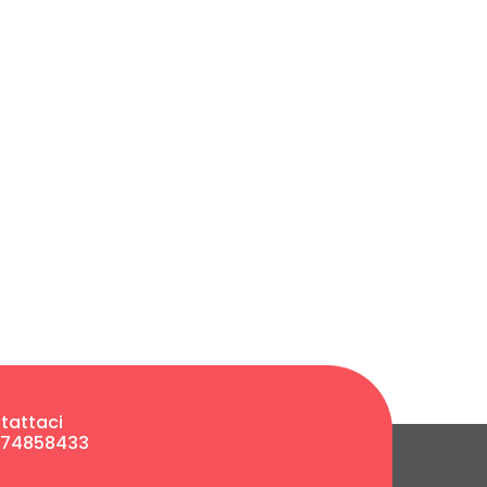
tattaci
474858433