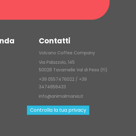
enda
Contatti
Volcano Coffee Company
Via Palazzolo, 145
50028 Tavarnelle Val di Pesa (Fi)
+39 0557476022 / +39
3474858433
info@animalmania.it
Controlla la tua privacy