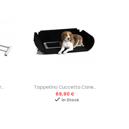
..
Tappetino Cuccetta Cane...
Prezzo
69,90 €

In Stock