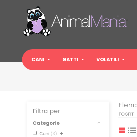
CANI
GATTI
VOLATILI
Elenc
Filtra per
TOGFIT
Categorie
+
Cani
3