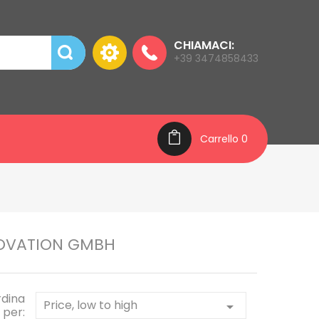
CHIAMACI:
+39 3474858433
Carrello
0
NNOVATION GMBH
dina
Price, low to high

per: