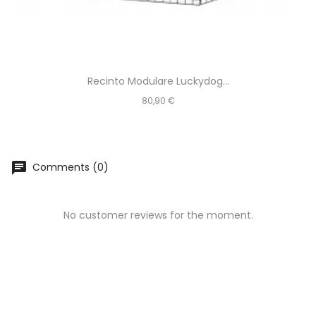
Recinto Modulare Luckydog...
Prezzo
80,90 €
chat
Comments (0)
No customer reviews for the moment.