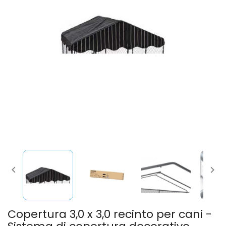


Copertura 3,0 x 3,0 recinto per cani -