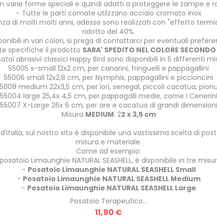
 in varie forme speciali e quindi adatti a proteggere le zampe e r
- Tutte le parti comate utilzzano acciaio cromato inox
ienza di molti molti anni, adesso sono realizzati con "effetto te
ridotto del 40%.
onibili in vari colori, si prega di contattarci per eventuali prefere
te specifiche il prodotto
SARA' SPEDITO NEL COLORE SECONDO D
satoi abrasivi classici Happy Bird sono disponibili in 5 differenti mi
55005
x
-small
12x2
cm
,
per
canarini,
fringuelli e
pappagallini
55006
small
12x2,8
cm
,
per
Nymphis
,
pappagallini e
piccioncini
5008
medium 22x3,5 cm
,
per lori, senegal, piccoli cacatua, pion
55004
large
25,4x
4,5 cm
,
per
pappagalli
medie
, come i Cenerin
55007
X-Large
26x
6 cm
,
per
are e cacatua
di grandi dimension
Misura
MEDIUM
: 2
2 x 3,5
cm
d'Italia, sul nostro sito è disponibile una vastissima scelta di posta
misura e materiale.
Come ad esempio:
l posatoio Limaunghie NATURAL SEASHELL, è disponibile in tre misur
-
Posatoio Limaunghie NATURAL SEASHELL Small
-
Posatoio Limaunghie NATURAL SEASHELL Medium
-
Posatoio Limaunghie NATURAL SEASHELL Large
Posatoio Terapeutico...
Prezzo
11,90 €