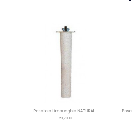
AL...
Posatoio Limaunghie NATURAL...
Posa
Prezzo
23,20 €