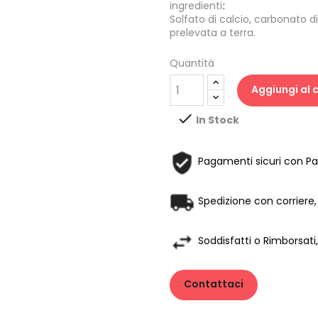
ingredienti
:
Solfato di calcio
,
carbonato di
prelevata a
terra.
Quantità
Aggiungi al c

In Stock
Pagamenti sicuri con Pay
Spedizione con corriere, 
Soddisfatti o Rimborsati,
Contattaci