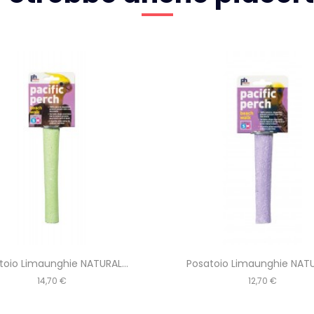
toio Limaunghie NATURAL...
Posatoio Limaunghie NATUR
Prezzo
Prezzo
14,70 €
12,70 €