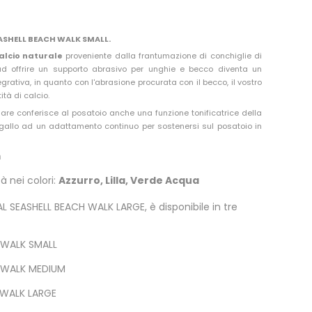
ASHELL BEACH WALK SMALL.
alcio naturale
proveniente dalla frantumazione di conchiglie di
ad offrire un supporto abrasivo per unghie e becco diventa un
rativa, in quanto con l'abrasione procurata con il becco, il vostro
tà di calcio.
are conferisce al posatoio anche una funzione tonificatrice della
gallo ad un adattamento continuo per sostenersi sul posatoio in
m
à nei colori:
Azzurro, Lilla, Verde Acqua
L SEASHELL BEACH WALK LARGE, è disponibile in tre
 WALK SMALL
 WALK MEDIUM
 WALK LARGE