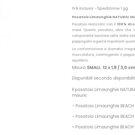
IVA inclusa
Spedizione 1 gg
Posatoio Limaunghie NATURAL SE
Posatoio realizzato con il
100% di c
mare. Questo posatoio, oltre che 
componente basilare nella dieta integ
pappagallo ingerirà importanti quanti
La conformazione a diametro irregol
muscolatura, costringendo il pappa
equilibrio.
Misura
SMALL
:
12 x 1,8 / 3,0
c
Disponibili secondo disponibilit
Il posatoio Limaunghie NATURA
misure:
-
Posatoio Limaunghie BEACH
-
Posatoio Limaunghie BEACH
-
Posatoio Limaunghie BEACH