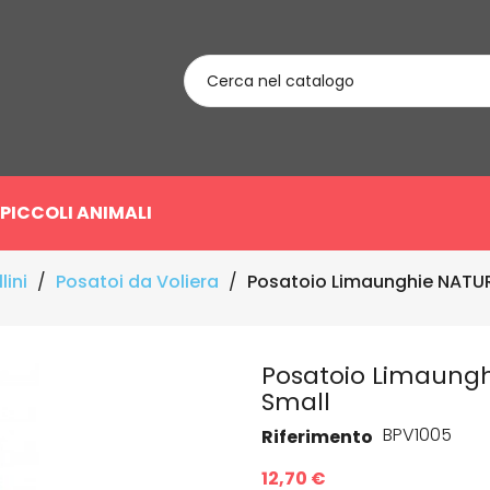
PICCOLI ANIMALI
lini
Posatoi da Voliera
Posatoio Limaunghie NATU
Posatoio Limaung
Small
BPV1005
Riferimento
12,70 €