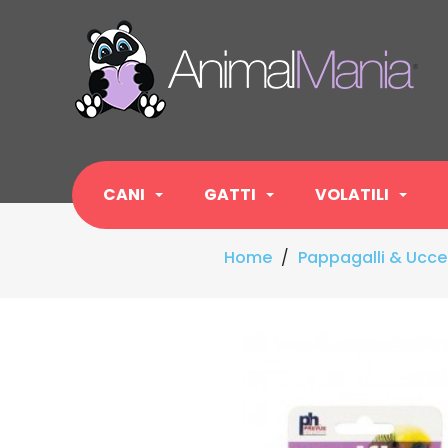
CANI
GATTI
VOLATILI
Home
Pappagalli & Uccel