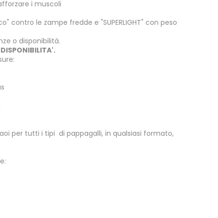
afforzare i muscoli
rmico" contro le zampe fredde e "SUPERLIGHT" con peso
nze o disponibilità.
ISPONIBILITA'.
sure:
us
i
i
oi per tutti i tipi di pappagalli, in qualsiasi formato,
e: