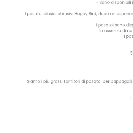
- Sono disponibili
I posatoi clasici abrasivi Happy Bird, dopo un esper
I posatoi sono disp
In assenza di no
I po
5
Siamo i più grossi fornitori di posatoi per pappagalli 
I