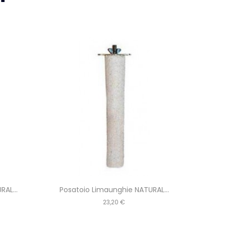
AL...
Posatoio Limaunghie NATURAL...
Posa
Prezzo
23,20 €