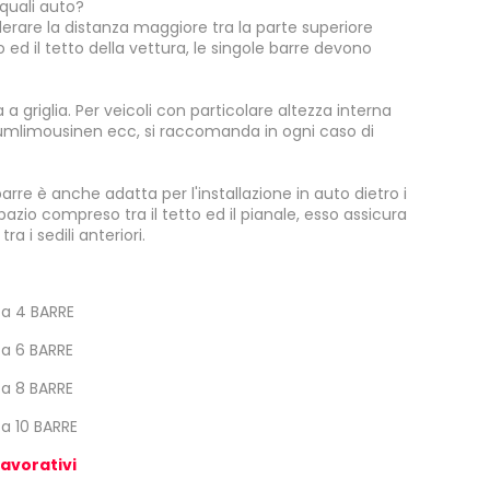
 quali auto?
rare la distanza maggiore tra la parte superiore
to ed il tetto della vettura, le singole barre devono
a griglia. Per veicoli con particolare altezza interna
mlimousinen ecc, si raccomanda in ogni caso di
barre è anche adatta per l'installazione in auto dietro i
 spazio compreso tra il tetto ed il pianale, esso assicura
a i sedili anteriori.
 a 4 BARRE
 a 6 BARRE
 a 8 BARRE
a 10 BARRE
lavorativi