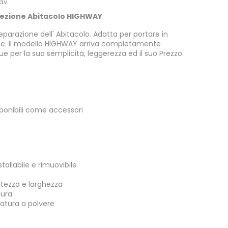
av.
otezione Abitacolo HIGHWAY
eparazione dell' Abitacolo. Adatta per portare in
ane. Il modello HIGHWAY arriva completamente
e per la sua semplicità, leggerezza ed il suo Prezzo
sponibili come accessori
allabile e rimuovibile
ltezza e larghezza
tura
iatura a polvere