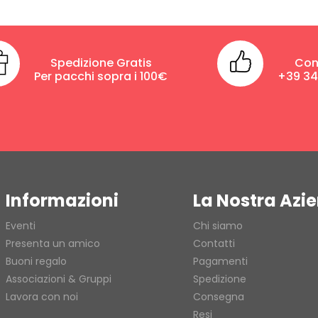
Spedizione Gratis
Con
Per pacchi sopra i 100€
+39 3
Informazioni
La Nostra Azi
Eventi
Chi siamo
Presenta un amico
Contatti
Buoni regalo
Pagamenti
Associazioni & Gruppi
Spedizione
Lavora con noi
Consegna
Resi