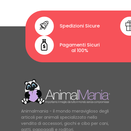
Spedizioni Sicure
Pagamenti Sicuri
al 100%
Animalmania - il mondo meraviglioso degli
articoli per animali specializzato nella
vendita di accessori, giochi e cibo per cani,
gatti, pappagalli e roditori.