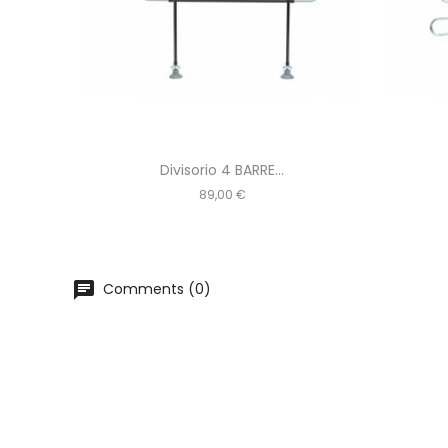
Divisorio 4 BARRE...
Prezzo
89,00 €
chat
Comments (0)