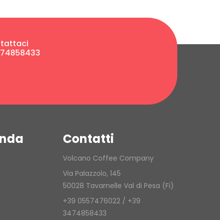
tattaci
474858433
enda
Contatti
Volcano Coffee Company
Via Palazzolo, 145
50028 Tavarnelle Val di Pesa (Fi)
+39 0557476022 / +39
3474858433