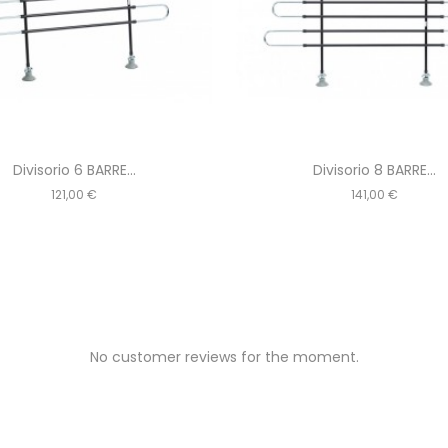
Divisorio 6 BARRE...
Divisorio 8 BARRE...
Prezzo
Prezzo
121,00 €
141,00 €
No customer reviews for the moment.