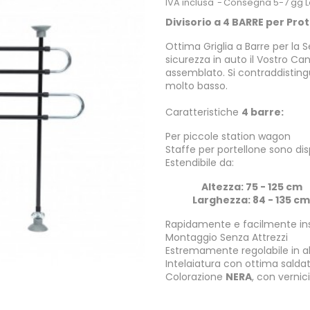
IVA inclusa
Consegna 5-7 gg L
Divisorio a 4 BARRE per Pr
Ottima Griglia a Barre per la S
sicurezza in auto il Vostro C
assemblato. Si contraddistingu
molto basso.
Caratteristiche
4 barre:
Per piccole station wagon
Staffe per portellone sono di
Estendibile da:
Altezza: 75 - 125 cm
Larghezza: 84 - 135 cm
Rapidamente e facilmente inst
Montaggio Senza Attrezzi
Estremamente regolabile in a
Intelaiatura con ottima salda
Colorazione
NERA
, con vernic