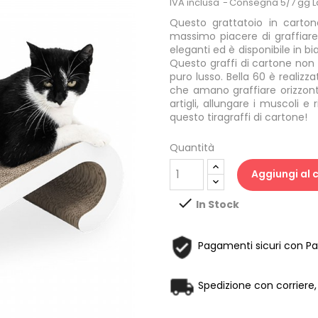
IVA inclusa
Consegna 5/7 gg L
Questo grattatoio in carto
massimo piacere di graffiare p
eleganti ed è disponibile in b
Questo graffi di cartone non 
puro lusso. Bella 60 è realizz
che amano graffiare orizzont
artigli, allungare i muscoli e 
questo tiragraffi di cartone!
Quantità
Aggiungi al c

In Stock
Pagamenti sicuri con Pay
Spedizione con corriere, 