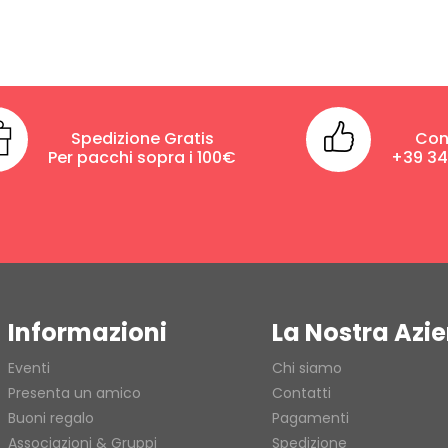
Spedizione Gratis
Con
Per pacchi sopra i 100€
+39 3
Informazioni
La Nostra Azi
Eventi
Chi siamo
Presenta un amico
Contatti
Buoni regalo
Pagamenti
Associazioni & Gruppi
Spedizione