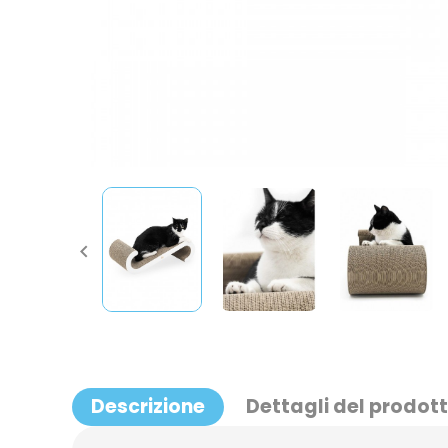

Descrizione
Dettagli del prodot