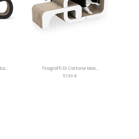
a...
Tiragraffi Di Cartone Max...
Ti
Prezzo
57,50 €