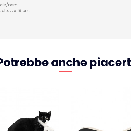
rale/nero
, altezza 18 cm
Potrebbe anche piacert