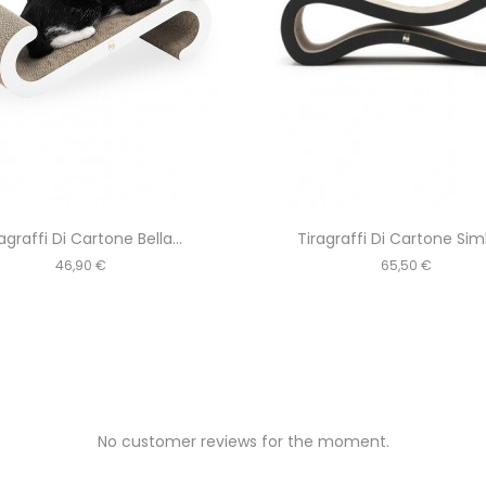
agraffi Di Cartone Bella...
Tiragraffi Di Cartone Simb
Prezzo
Prezzo
46,90 €
65,50 €
No customer reviews for the moment.