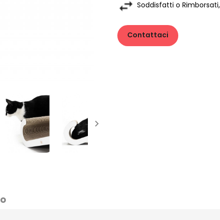
Soddisfatti o Rimborsati,
Contattaci

to