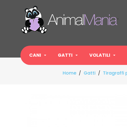
CANI
GATTI
VOLATILI
Home
Gatti
Tiragraffi 