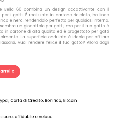
av.
ne Bella 60 combina un design accattivante con il
er i gatti. É realizzata in cartone riciclato, ha linee
ianco e nero, rendendolo perfetto per qualsiasi interno.
sembra un giocattolo per gatti, ma per il tuo gatto è
ato in cartone di alta qualità ed è progettato per gatti
almente. La superficie ondulata è ideale per affilare
rilassarsi. Vuoi rendere felice il tuo gatto? Allora dagli
arrello
pal, Carta di Credito, Bonifico, Bitcoin
sicuro, affidabile e veloce