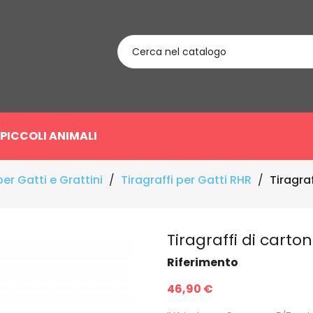
PICCOLI ANIMALI
per Gatti e Grattini
Tiragraffi per Gatti RHR
Tiragra
Tiragraffi di carto
Riferimento
46,90 €