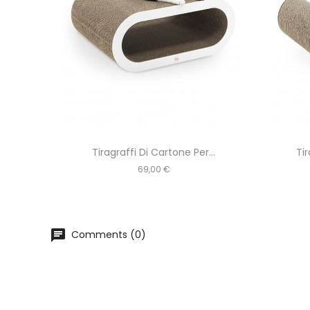
a...
Tiragraffi Di Cartone Per...
Tir
Prezzo
69,00 €
chat
Comments (0)