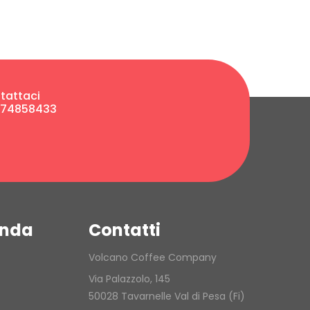
tattaci
474858433
enda
Contatti
Volcano Coffee Company
Via Palazzolo, 145
50028 Tavarnelle Val di Pesa (Fi)