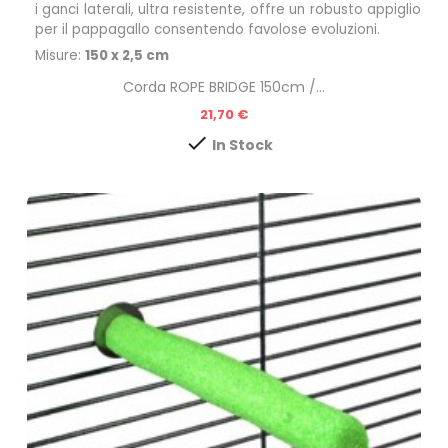
i ganci laterali, ultra resistente, offre un robusto appiglio
per il pappagallo consentendo favolose evoluzioni.
Misure:
150 x 2,5 cm
Corda ROPE BRIDGE 150cm /...
Prezzo
21,70 €

In Stock