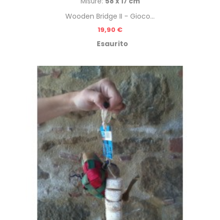
Misure:
58 x 17 cm
Wooden Bridge II - Gioco...
Prezzo
19,90 €
Esaurito