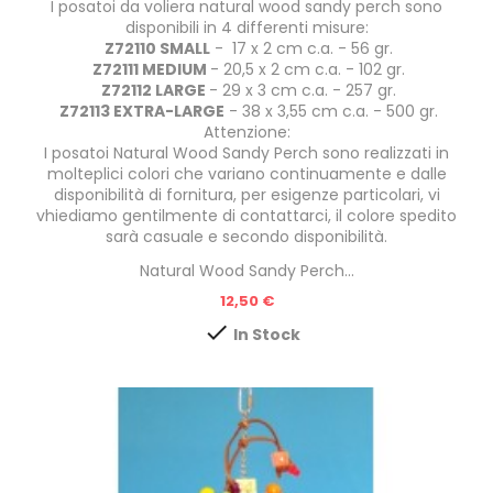
I posatoi da voliera natural wood sandy perch sono
disponibili in 4 differenti misure:
Z72110 SMALL
- 17 x 2 cm c.a. - 56 gr.
Z72111 MEDIUM
- 20,5 x 2 cm c.a. - 102 gr.
Z72112 LARGE
- 29 x 3 cm c.a. - 257 gr.
Z72113 EXTRA-LARGE
- 38 x 3,55 cm c.a. - 500 gr.
Attenzione:
I posatoi Natural Wood Sandy Perch sono realizzati in
molteplici colori che variano continuamente e dalle
disponibilità di fornitura, per esigenze particolari, vi
vhiediamo gentilmente di contattarci, il colore spedito
sarà casuale e secondo disponibilità.
Natural Wood Sandy Perch...
Prezzo
12,50 €

In Stock