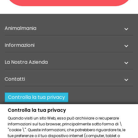
Animalmania

Informazioni

La Nostra Azienda

Contatti

Controlla la tua privacy
Resi e recesso
Controlla la tua privacy
Quando visiti un sito Web, esso può archiviare o recuperare
Home
Privacy Policy
informazioni sul tuo browser, principalmente sotto forma di \
Condizioni Generali Di Vendita
Cookies Policies
"cookie \". Queste informazioni, che potrebbero riguardare te, le
tue preferenze o il tuo dispositivo internet (computer, tablet o
Link Amici