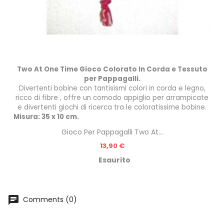
Two At One Time
Gioco Colorato In Corda e Tessuto
per Pappagalli.
Divert
enti bobine con tantisismi colori in corda e legno,
ricco di fibre , offre un comodo appiglio per arrampicate
e divertenti giochi di ricerca tra le coloratissime bobine.
Misura: 35 x 10 cm.
Gioco Per Pappagalli Two At...
Prezzo
13,90 €
Esaurito
chat
Comments (0)