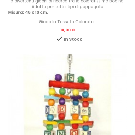
e divertenti giochi di ricerca tra le coloratissime bobine.
Adatto per tutti i tipi di pappagallo
Misura: 45 x 10 cm.
Gioco In Tessuto Colorato...
Prezzo
18,90 €

In Stock