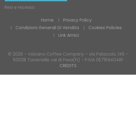
Resi e recesso
Home
Privacy Policy
Condizioni Generali Di Vendita
Cookies Policies
Link Amici
© 2026 - Volcano Coffee Company - via Palazzolo, 145 -
50028 Tavarnelle val di Pesa(Fi) - P.IVA 05715940481
CREDITS