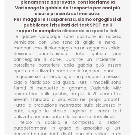
pienamente approvato, consideriamo la
Variocage la gabbia da trasporto per cani più
sicura presenti sul mercato.
Per maggiore trasparenza, siamo orgogliosi di
pubblicare i risultati dei test SPCT ed il
rapporto completo
cliccando su questo link
.
Le gabbie variocage sono costruite in acciaio
verniciate con una tonalità grigia e nera. Il
meccanismo di bloccaggio ha un aggancio solido.
Nessuna caratteristica della gabbia può
danneggiare il cane. Durante un incidente il
portellone posteriore della gabbia può essere
aperto ed utilizzato come via di fuga per il cane.
Le gabbie sono silenziose, e non producono nessun
cigolio fastidioso alla guida. Tutti i modelli sono
forniti di moquette di gomma. L'azienda MIM
costruttrice della gabbia, da più di 20 anni offre
elevati standard di sicurezza nei propri prodotti.
Tutta la produzione incentrata sulla sicurezza in
auto, segue le stesse logiche di crash test
utilizzate per aumentare la sicurezza dei velicoli.
Il telaio in acciaio è composto di sezioni
autodeformanti in grado di assorbire gli urti
derivanti da incidenti diretti con altri velicoli o da