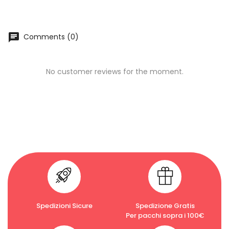
chat
Comments (0)
No customer reviews for the moment.
Spedizioni Sicure
Spedizione Gratis
Per pacchi sopra i 100€