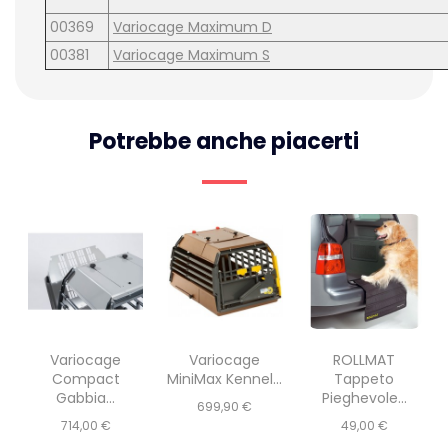
00369
Variocage Maximum D
00381
Variocage Maximum S
Potrebbe anche piacerti
Variocage
Variocage
ROLLMAT
Compact
MiniMax Kennel...
Tappeto
Gabbia...
Pieghevole...
Prezzo
699,90 €
Prezzo
Prezzo
714,00 €
49,00 €