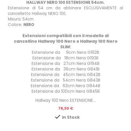
HALLWAY NERO 100 ESTENSIONE 54cm.
Estensione di 54 cm da abbinare ESCLUSIVAMENTE al
cancelletto
Hallway NERO 100
.
Misura: 54cm
Colore:
NERO
Estensioni compatibili con il modello di
cancellino
Hallway 100 Nero
o
Hallway 100 Nero
SLIM
:
Estensione da 9cm Nera G192B
Estensione da 18cm Nera G193B
Estensione da 27cm Nera G194B
Estensione da 36cm Nera G841B
Estensione da 45cm Nera G842B
Estensione da 54cm Nera G843B
Estensione da 63cm Nera G844B
Estensione da 100cm Nera G845B
Hallway 100 Nero ESTENSIONE...
Prezzo
78,30 €

In Stock