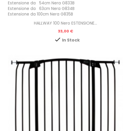
Estensione da 54cm Nera G833B
Estensione da 63cm
Nera
G834B
Estensione da 100cm
Nera
G835B
HALLWAY 100 Nero ESTENSIONE...
Prezzo
33,00 €

In Stock