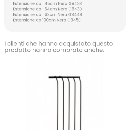
Estensione da 45cm Nera G842B
Estensione da 54cm Nera G843B
Estensione da 63cm Nera G844B
Estensione da 100cm Nera G845B
I clienti che hanno acquistato questo
prodotto hanno comprato anche:
n
do!