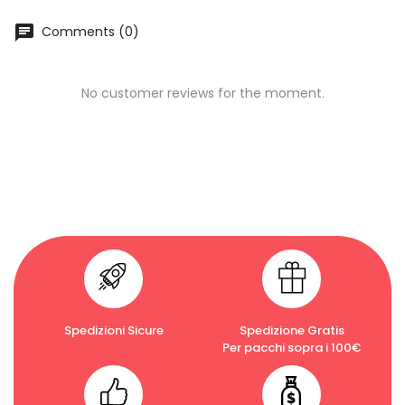
chat
Comments (0)
No customer reviews for the moment.
Spedizioni Sicure
Spedizione Gratis
Per pacchi sopra i 100€