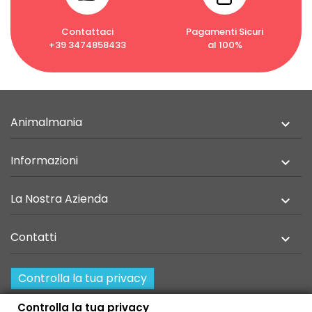
Contattaci
Pagamenti Sicuri
+39 3474858433
al 100%
Animalmania

Informazioni

La Nostra Azienda

Contatti

Controlla la tua privacy
Resi e recesso
Controlla la tua privacy