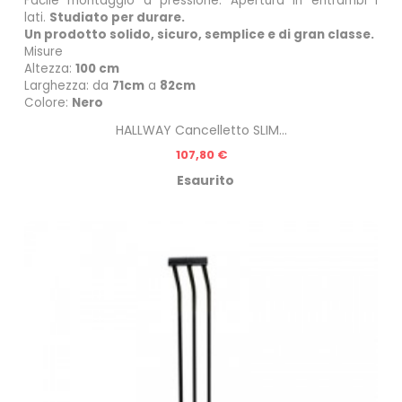
Facile montaggio a pressione.
Apertura in entrambi i
lati.
Studiato per durare.
Un prodotto solido, sicuro, semplice e di gran classe.
Misure
Altezza:
100 cm
Larghezza: da
71cm
a
82cm
Colore:
Nero
HALLWAY Cancelletto SLIM...
Prezzo
107,80 €
Esaurito
n
do!