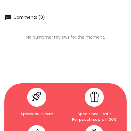
chat
Comments (0)
No customer reviews for the moment.
Spedizioni Sicure
Spedizione Gratis
Per pacchi sopra i 100€