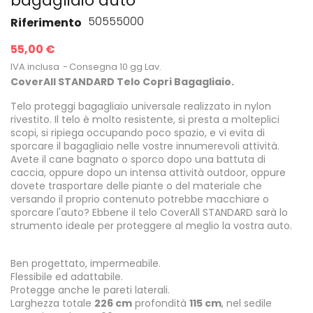
bagagliaio auto
50555000
Riferimento
55,00 €
IVA inclusa
Consegna 10 gg Lav.
CoverAll STANDARD Telo Copri Bagagliaio.
Telo proteggi bagagliaio universale realizzato in nylon
rivestito. Il telo è molto resistente, si presta a molteplici
scopi, si ripiega occupando poco spazio, e vi evita di
sporcare il bagagliaio nelle vostre innumerevoli attività.
Avete il cane bagnato o sporco dopo una battuta di
caccia, oppure dopo un intensa attività outdoor, oppure
dovete trasportare delle piante o del materiale che
versando il proprio contenuto potrebbe macchiare o
sporcare l'auto? Ebbene il telo CoverAll STANDARD sarà lo
strumento ideale per proteggere al meglio la vostra auto.
Ben progettato, impermeabile.
Flessibile ed adattabile.
Protegge anche le pareti laterali.
Larghezza totale
226 cm
profondità
115 cm
, nel sedile