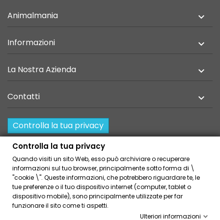
Animalmania

Informazioni

La Nostra Azienda

Contatti

Controlla la tua privacy
Resi e recesso
Controlla la tua privacy
Quando visiti un sito Web, esso può archiviare o recuperare
Home
Privacy Policy
informazioni sul tuo browser, principalmente sotto forma di \
Condizioni Generali Di Vendita
Cookies Policies
"cookie \". Queste informazioni, che potrebbero riguardare te, le
tue preferenze o il tuo dispositivo internet (computer, tablet o
Link Amici
dispositivo mobile), sono principalmente utilizzate per far
funzionare il sito come ti aspetti.
Ulteriori informazioni
© 2026 - Volcano Coffee Company - via Palazzolo, 145 -