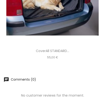
CoverAll STANDARD...
Prezzo
55,00 €
chat
Comments (0)
No customer reviews for the moment.