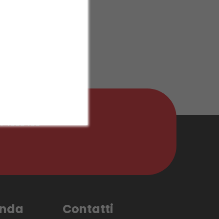
tattaci
474858433
enda
Contatti