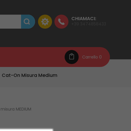
CHIAMACI:
+39 3474858433
Carrello
0
Cat-On Misura Medium
n misura MEDIUM