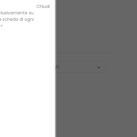
dina
Price, low to high

per: