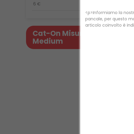
6
€
6
€
Cat-On Misura
Medium