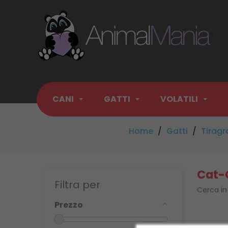
CANI
GATTI
VOLATILI
Home
Gatti
Tiragra
Cat-
Filtra per
Cerca in
Prezzo